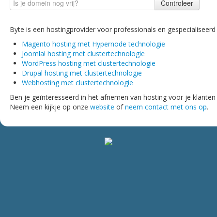
Controleer
Byte is een hostingprovider voor professionals en gespecialiseerd 
Magento hosting met Hypernode technologie
Joomla! hosting met clustertechnologie
WordPress hosting met clustertechnologie
Drupal hosting met clustertechnologie
Webhosting met clustertechnologie
Ben je geïnteresseerd in het afnemen van hosting voor je klanten 
Neem een kijkje op onze
website
of
neem contact met ons op
.